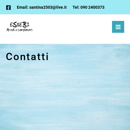
Vai
Email: santina2503@live.it
Tel:
090 2400373
al
contenuto
Contatti